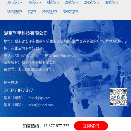
3N5钒带
4N钒带
纯锆带
2N锆带
2N5锆带
3N锆带
3N5锆带
钨带
2N5钛带
3N5钨带
湖南孚甲科技有限公司
地址：湖南省长沙市岳麓区望岳街道杜鹃路858号奥克斯缤纷广场5号地块1栋、2
栋、商业及地下室1842
电话: 0731-89747657 邮箱: info@fushel.com
版权所有：
湖南孚甲科技有限公司
备案号：
湘ICP备2021003564号-2
销售热线
17 377 877 377
销售（国内）：fushel@qq.com
销售（国际）：sales@fushel.com
销售热线：17 377 877 377
立即咨询