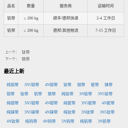
品名
数量
服务商
运输时间
钒带
≤ 200 kg
顺丰/德邦快递
2-4 工作日
钒带
≥ 200 kg
德邦/其他物流
7-15 工作日
钛带
上一个：
锆带
下一个：
最近上新
纯钽带
3N5钽带
4N钽带
铪带
钼带
铌带
铼带
钽带
钛带
钒带
锆带
纯铪带
3N铪带
3N5铪带
纯钼带
3N5钼带
4N钼带
纯铌带
3N5铌带
4N铌带
纯铼带
3N5铼带
4N铼带
纯钛带
3N钛带
3N5钛带
4N钛带
纯钨带
4N钨带
5N钨带
纯钒带
3N钒带