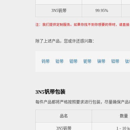
3N5钒带
99.95%
注：我们提供定制服务。如果你找不到你想要的带材，请直接
除了上述产品，您或许还感兴趣：
钨带
铪带
钼带
铌带
铼带
钽带
钛
3N5钒带包装
每件产品都将严格按照要求进行包装，尽量确保产品
品名
数量
3N5钒带
1 - 10 k