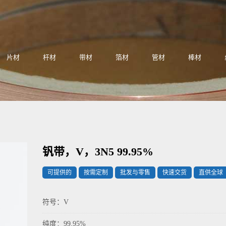
片材
杆材
带材
箔材
管材
棒材
钒带，V，3N5 99.95%
可提供的
按需定制
批发与零售
快速交货
直供全球
符号：V
纯度：99.95%