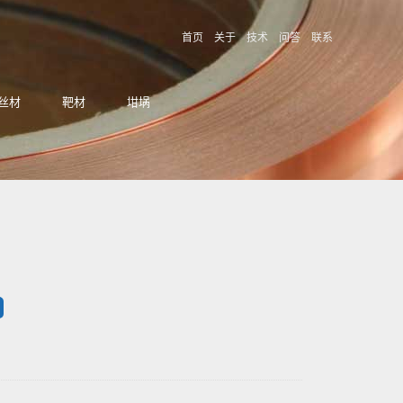
首页
关于
技术
问答
联系
丝材
靶材
坩埚