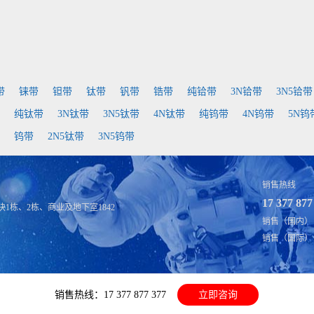
带
铼带
钽带
钛带
钒带
锆带
纯铪带
3N铪带
3N5铪带
纯钛带
3N钛带
3N5钛带
4N钛带
纯钨带
4N钨带
5N钨
钨带
2N5钛带
3N5钨带
销售热线
17 377 877
1栋、2栋、商业及地下室1842
销售（国内）：fu
销售（国际）：sal
销售热线：17 377 877 377
立即咨询