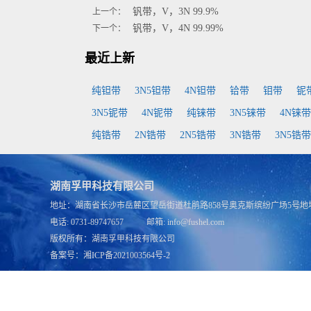
钒带，V，3N 99.9%
上一个：
钒带，V，4N 99.99%
下一个：
最近上新
纯钽带
3N5钽带
4N钽带
铪带
钼带
铌
3N5铌带
4N铌带
纯铼带
3N5铼带
4N铼带
纯锆带
2N锆带
2N5锆带
3N锆带
3N5锆带
湖南孚甲科技有限公司
地址：湖南省长沙市岳麓区望岳街道杜鹃路858号奥克斯缤纷广场5号地块
电话: 0731-89747657 邮箱: info@fushel.com
版权所有：
湖南孚甲科技有限公司
备案号：
湘ICP备2021003564号-2