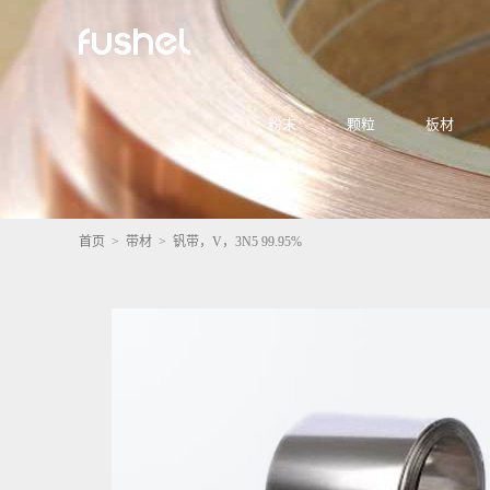
粉末
颗粒
板材
首页
>
带材
> 钒带，V，3N5 99.95%