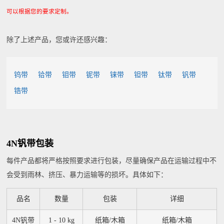
可以根据您的要求定制。
除了上述产品，您或许还感兴趣：
钨带
铪带
钼带
铌带
铼带
钽带
钛带
钒带
锆带
4N钒带包装
每件产品都将严格按照要求进行包装，尽量确保产品在运输过程中不
会受到雨林、挤压、暴力运输等的损坏。具体如下：
品名
数量
包装
详细
4N钒带
1 - 10 kg
纸箱/木箱
纸箱/木箱