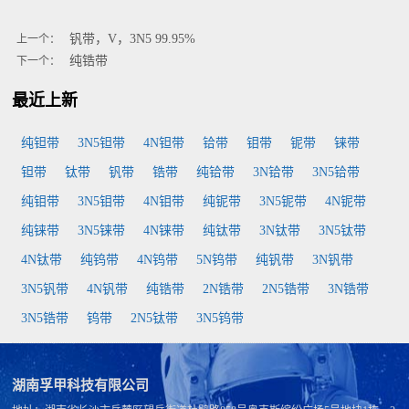
钒带，V，3N5 99.95%
上一个：
纯锆带
下一个：
最近上新
纯钽带
3N5钽带
4N钽带
铪带
钼带
铌带
铼带
钽带
钛带
钒带
锆带
纯铪带
3N铪带
3N5铪带
纯钼带
3N5钼带
4N钼带
纯铌带
3N5铌带
4N铌带
纯铼带
3N5铼带
4N铼带
纯钛带
3N钛带
3N5钛带
4N钛带
纯钨带
4N钨带
5N钨带
纯钒带
3N钒带
3N5钒带
4N钒带
纯锆带
2N锆带
2N5锆带
3N锆带
3N5锆带
钨带
2N5钛带
3N5钨带
湖南孚甲科技有限公司