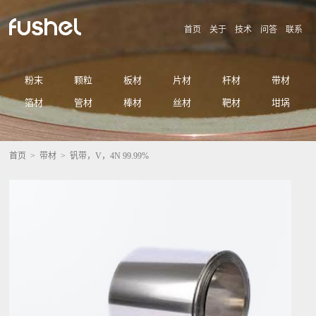
首页
关于
技术
问答
联系
粉末
颗粒
板材
片材
杆材
带材
箔材
管材
棒材
丝材
靶材
坩埚
首页
>
带材
> 钒带，V，4N 99.99%