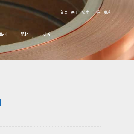
首页
关于
技术
问答
联系
丝材
靶材
坩埚