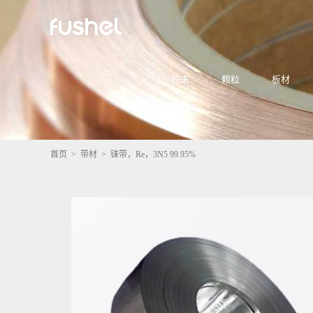
粉末
颗粒
板材
首页
>
带材
> 铼带，Re，3N5 99.95%