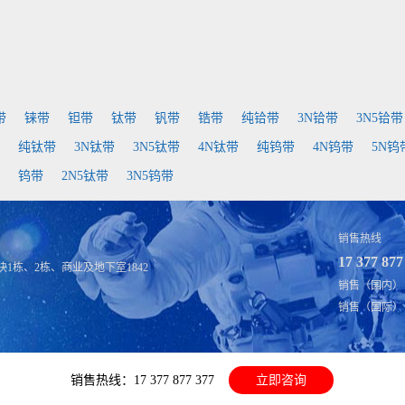
带
铼带
钽带
钛带
钒带
锆带
纯铪带
3N铪带
3N5铪带
纯钛带
3N钛带
3N5钛带
4N钛带
纯钨带
4N钨带
5N钨
钨带
2N5钛带
3N5钨带
销售热线
17 377 877
1栋、2栋、商业及地下室1842
销售（国内）：fu
销售（国际）：sal
销售热线：17 377 877 377
立即咨询