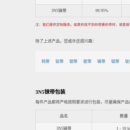
3N5铼带
99.95%
注：我们提供定制服务。如果你找不到你想要的带材，请直接
除了上述产品，您或许还感兴趣：
钨带
铪带
钼带
铌带
铼带
钽带
钛
3N5铼带包装
每件产品都将严格按照要求进行包装，尽量确保产品
品名
数量
3N5铼带
1 - 10 k