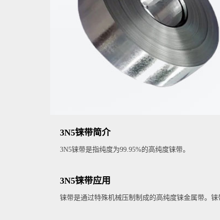
3N5铼带简介
3N5铼带是指纯度为99.95%的高纯度铼带。
3N5铼带应用
铼带是通过特殊机械压制制成的高纯度铼金属带。铼