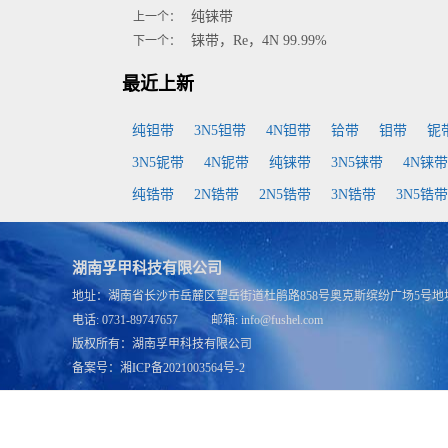
纯铼带
上一个：
铼带，Re，4N 99.99%
下一个：
最近上新
纯钽带
3N5钽带
4N钽带
铪带
钼带
铌
3N5铌带
4N铌带
纯铼带
3N5铼带
4N铼带
纯锆带
2N锆带
2N5锆带
3N锆带
3N5锆带
湖南孚甲科技有限公司
地址：湖南省长沙市岳麓区望岳街道杜鹃路858号奥克斯缤纷广场5号地块
电话: 0731-89747657 邮箱: info@fushel.com
版权所有：
湖南孚甲科技有限公司
备案号：
湘ICP备2021003564号-2