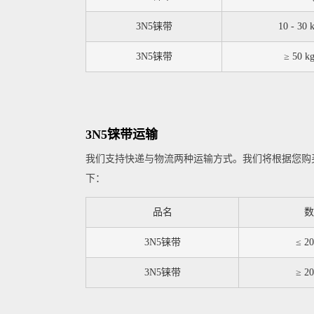
3N5铼带
10 - 30 
3N5铼带
≥ 50 k
3N5铼带运输
我们支持快递与物流两种运输方式。我们将根据您购
下：
品名
数
3N5铼带
≤ 20
3N5铼带
≥ 20