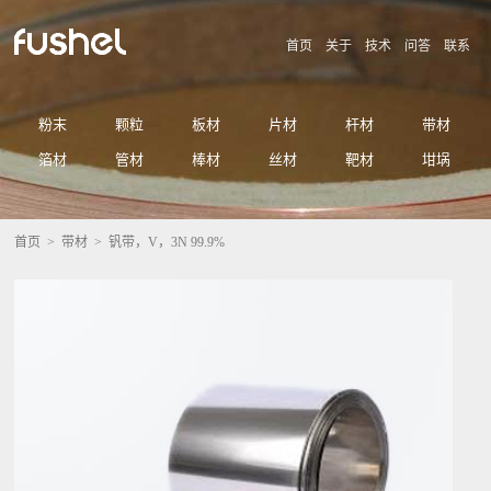
首页
关于
技术
问答
联系
粉末
颗粒
板材
片材
杆材
带材
箔材
管材
棒材
丝材
靶材
坩埚
首页
>
带材
> 钒带，V，3N 99.9%