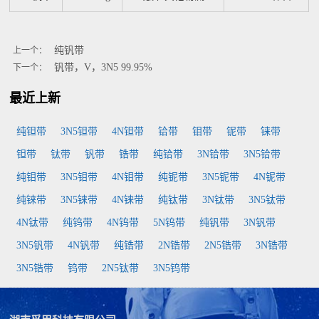
纯钒带
上一个：
钒带，V，3N5 99.95%
下一个：
最近上新
纯钽带
3N5钽带
4N钽带
铪带
钼带
铌带
铼带
钽带
钛带
钒带
锆带
纯铪带
3N铪带
3N5铪带
纯钼带
3N5钼带
4N钼带
纯铌带
3N5铌带
4N铌带
纯铼带
3N5铼带
4N铼带
纯钛带
3N钛带
3N5钛带
4N钛带
纯钨带
4N钨带
5N钨带
纯钒带
3N钒带
3N5钒带
4N钒带
纯锆带
2N锆带
2N5锆带
3N锆带
3N5锆带
钨带
2N5钛带
3N5钨带