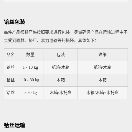
铪丝包装
每件产品都将严格按照要求进行包装，尽量确保产品在运输过程中不
会受到雨林、挤压、暴力运输等的损坏。具体如下：
品名
数量
包装
详细
铪丝
1 - 10 kg
纸箱/木箱
纸箱/木箱
铪丝
10 - 30 kg
木箱
木箱
铪丝
≥ 50 kg
木箱/木托盘
木箱/木箱+木托盘
铪丝运输