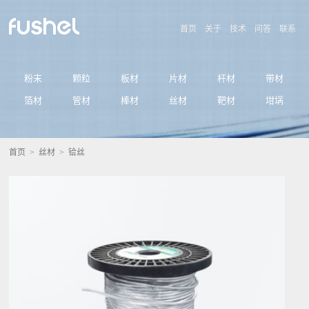
首页
关于
技术
问答
联系
粉末
颗粒
板材
片材
杆材
带材
箔材
管材
棒材
丝材
靶材
坩埚
首页
>
丝材
> 铪丝