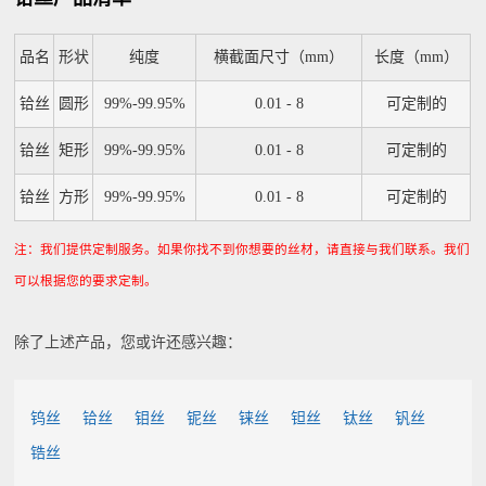
品名
形状
纯度
横截面尺寸（mm）
长度（mm）
铪丝
圆形
99%-99.95%
0.01 - 8
可定制的
铪丝
矩形
99%-99.95%
0.01 - 8
可定制的
铪丝
方形
99%-99.95%
0.01 - 8
可定制的
注：我们提供定制服务。如果你找不到你想要的丝材，请直接与我们联系。我们
可以根据您的要求定制。
除了上述产品，您或许还感兴趣：
钨丝
铪丝
钼丝
铌丝
铼丝
钽丝
钛丝
钒丝
锆丝