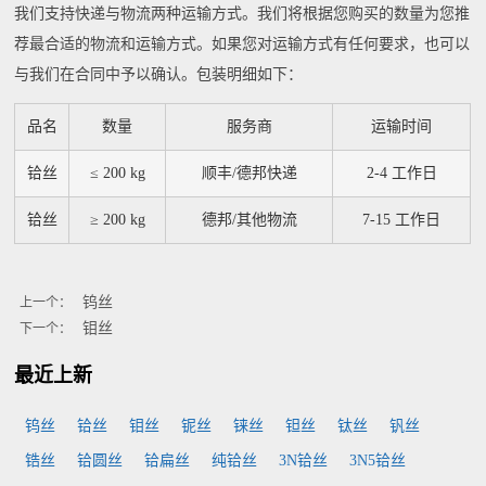
我们支持快递与物流两种运输方式。我们将根据您购买的数量为您推
荐最合适的物流和运输方式。如果您对运输方式有任何要求，也可以
与我们在合同中予以确认。包装明细如下：
品名
数量
服务商
运输时间
铪丝
≤ 200 kg
顺丰/德邦快递
2-4 工作日
铪丝
≥ 200 kg
德邦/其他物流
7-15 工作日
钨丝
上一个：
钼丝
下一个：
最近上新
钨丝
铪丝
钼丝
铌丝
铼丝
钽丝
钛丝
钒丝
锆丝
铪圆丝
铪扁丝
纯铪丝
3N铪丝
3N5铪丝