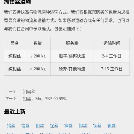
纯钼丝运输
我们支持快递与物流两种运输方式。我们将根据您购买的数量为您推
荐最合适的物流和运输方式。如果您对运输方式有任何要求，也可以
与我们在合同中予以确认。包装明细如下：
品名
数量
服务商
运输时间
纯钼丝
≤ 200 kg
顺丰/德邦快递
2-4 工作日
纯钼丝
≥ 200 kg
德邦/其他物流
7-15 工作日
钼扁丝
上一个：
钼丝，Mo，3N5 99.95%
下一个：
最近上新
钨丝
铪丝
钼丝
铌丝
铼丝
钽丝
钛丝
钒丝