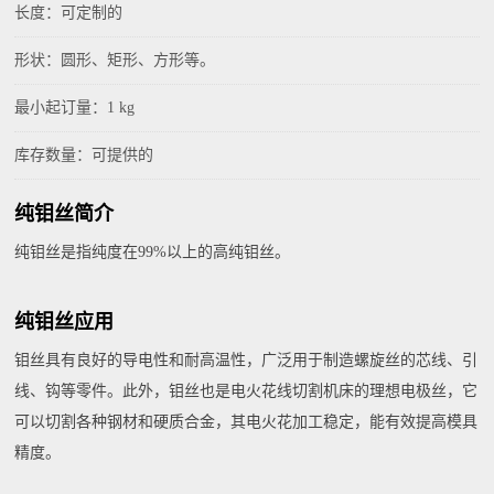
长度：可定制的
形状：圆形、矩形、方形等。
最小起订量：1 kg
库存数量：可提供的
纯钼丝简介
纯钼丝是指纯度在99%以上的高纯钼丝。
纯钼丝应用
钼丝具有良好的导电性和耐高温性，广泛用于制造螺旋丝的芯线、引
线、钩等零件。此外，钼丝也是电火花线切割机床的理想电极丝，它
可以切割各种钢材和硬质合金，其电火花加工稳定，能有效提高模具
精度。