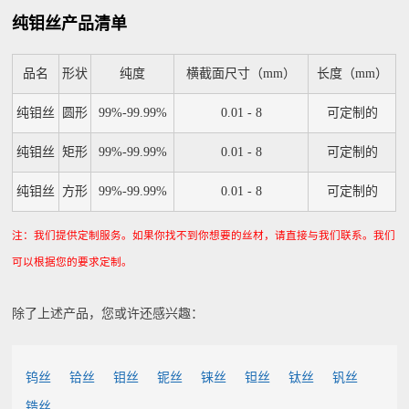
纯钼丝产品清单
品名
形状
纯度
横截面尺寸（mm）
长度（mm）
纯钼丝
圆形
99%-99.99%
0.01 - 8
可定制的
纯钼丝
矩形
99%-99.99%
0.01 - 8
可定制的
纯钼丝
方形
99%-99.99%
0.01 - 8
可定制的
注：我们提供定制服务。如果你找不到你想要的丝材，请直接与我们联系。我们
可以根据您的要求定制。
除了上述产品，您或许还感兴趣：
钨丝
铪丝
钼丝
铌丝
铼丝
钽丝
钛丝
钒丝
锆丝