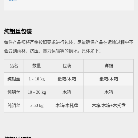
纯钼丝包装
每件产品都将严格按照要求进行包装，尽量确保产品在运输过程中不
会受到雨林、挤压、暴力运输等的损坏。具体如下：
品名
数量
包装
详细
纯钼丝
1 - 10 kg
纸箱/木箱
纸箱/木箱
纯钼丝
10 - 30 kg
木箱
木箱
纯钼丝
≥ 50 kg
木箱/木托盘
木箱/木箱+木托盘