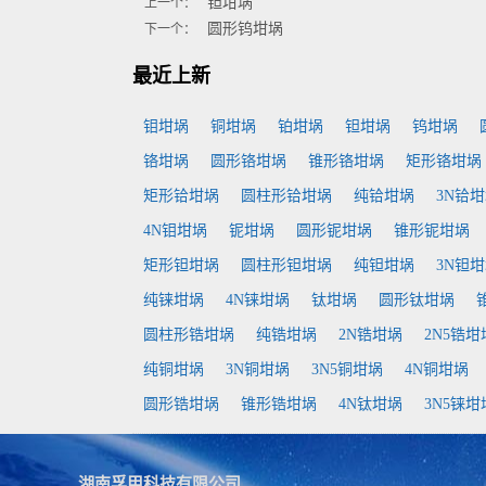
钽坩埚
上一个：
圆形钨坩埚
下一个：
最近上新
钼坩埚
铜坩埚
铂坩埚
钽坩埚
钨坩埚
铬坩埚
圆形铬坩埚
锥形铬坩埚
矩形铬坩埚
矩形铪坩埚
圆柱形铪坩埚
纯铪坩埚
3N铪
4N钼坩埚
铌坩埚
圆形铌坩埚
锥形铌坩埚
矩形钽坩埚
圆柱形钽坩埚
纯钽坩埚
3N钽
纯铼坩埚
4N铼坩埚
钛坩埚
圆形钛坩埚
圆柱形锆坩埚
纯锆坩埚
2N锆坩埚
2N5锆坩
纯铜坩埚
3N铜坩埚
3N5铜坩埚
4N铜坩埚
圆形锆坩埚
锥形锆坩埚
4N钛坩埚
3N5铼坩
湖南孚甲科技有限公司