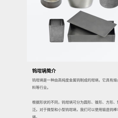
钨坩埚简介
钨坩埚是一种由高纯度金属钨制成的坩埚，它具有熔
料等行业。
根据形状的不同，钨坩埚可分为圆形、锥形、方形、
泛。对于微型和小型钨坩埚，我们可以使用锻造钨棒
埚。