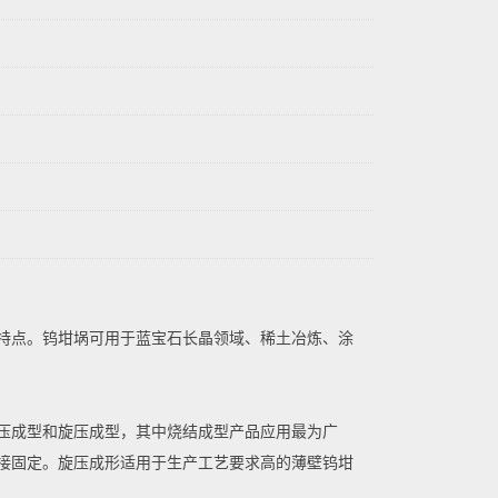
特点。钨坩埚可用于蓝宝石长晶领域、稀土冶炼、涂
压成型和旋压成型，其中烧结成型产品应用最为广
接固定。旋压成形适用于生产工艺要求高的薄壁钨坩