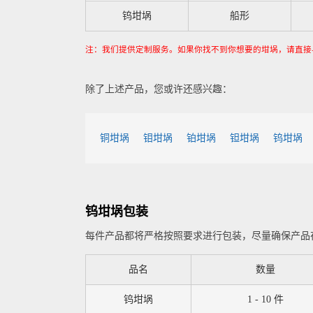
钨坩埚
船形
注：我们提供定制服务。如果你找不到你想要的坩埚，请直接
除了上述产品，您或许还感兴趣：
铜坩埚
钼坩埚
铂坩埚
钽坩埚
钨坩埚
钨坩埚包装
每件产品都将严格按照要求进行包装，尽量确保产品
品名
数量
钨坩埚
1 - 10 件