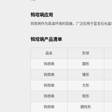
钨坩埚应用
钨坩埚作为高温环境的容器，广泛应用于蓝宝石长晶
钨坩埚产品清单
品名
形状
钨坩埚
圆形
钨坩埚
锥形
钨坩埚
方形
钨坩埚
矩形
钨坩埚
圆柱形