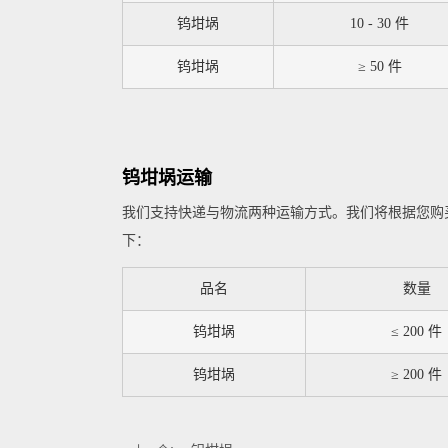
钨坩埚
10 - 30 件
钨坩埚
≥ 50 件
钨坩埚运输
我们支持快递与物流两种运输方式。我们将根据您购
下：
品名
数量
钨坩埚
≤ 200 件
钨坩埚
≥ 200 件