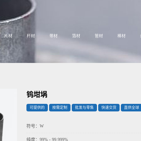
片材
杆材
带材
箔材
管材
棒材
钨坩埚
可提供的
按需定制
批发与零售
快速交货
直供全球
符号：W
纯度：99% - 99.999%