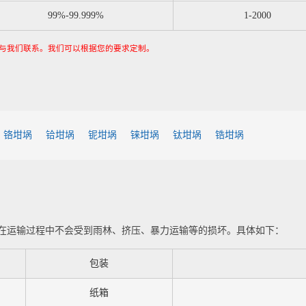
99%-99.999%
1-2000
与我们联系。我们可以根据您的要求定制。
铬坩埚
铪坩埚
铌坩埚
铼坩埚
钛坩埚
锆坩埚
在运输过程中不会受到雨林、挤压、暴力运输等的损坏。具体如下：
包装
纸箱