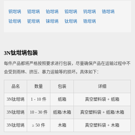
铜坩埚
钼坩埚
铂坩埚
钽坩埚
钨坩埚
铬坩埚
铪坩埚
铌坩埚
铼坩埚
钛坩埚
锆坩埚
3N钛坩埚包装
每件产品都将严格按照要求进行包装，尽量确保产品在运输过程中不
会受到雨林、挤压、暴力运输等的损坏。具体如下：
品名
数量
包装
详细
3N钛坩埚
1 - 10 件
纸箱
真空塑料袋 + 纸箱
3N钛坩埚
10 - 30 件
纸箱/木箱
真空塑料袋 + 纸箱/木箱
3N钛坩埚
≥ 50 件
木箱
真空塑料袋 + 木箱