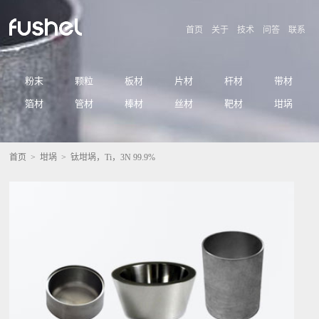
首页
关于
技术
问答
联系
粉末
颗粒
板材
片材
杆材
带材
箔材
管材
棒材
丝材
靶材
坩埚
首页
>
坩埚
> 钛坩埚，Ti，3N 99.9%