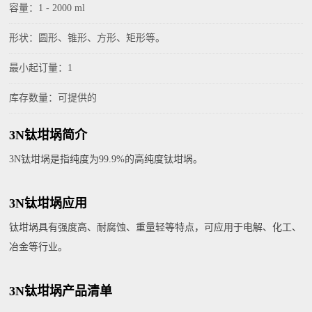
容量：1 - 2000 ml
形状：圆形、锥形、方形、矩形等。
最小起订量：1
库存数量：可提供的
3N钛坩埚简介
3N钛坩埚是指纯度为99.9%的高纯度钛坩埚。
3N钛坩埚应用
钛坩埚具有强度高、耐腐蚀、重量轻等特点，可应用于电解、化工、
冶金等行业。
3N钛坩埚产品清单