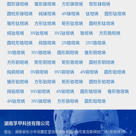
圆形铼坩埚
锥形铼坩埚
方形铼坩埚
矩形铼坩埚
圆柱形铼坩埚
纯铼坩埚
4N铼坩埚
钛坩埚
圆形钛坩埚
锥形钛坩埚
方形钛坩埚
矩形钛坩埚
圆柱形钛坩埚
纯钛坩埚
3N钛坩埚
3N5钛坩埚
锆坩埚
方形锆坩埚
圆柱形锆坩埚
纯锆坩埚
2N锆坩埚
2N5锆坩埚
3N锆坩埚
3N5锆坩埚
圆形铜坩埚
锥形铜坩埚
方形铜坩埚
矩形铜坩埚
矩形锆坩埚
圆柱形铜坩埚
纯铜坩埚
3N铜坩埚
3N5铜坩埚
4N铜坩埚
圆形铂坩埚
锥形铂坩埚
方形铂坩埚
矩形铂坩埚
圆柱形铂坩埚
纯铂坩埚
3N5铂坩埚
4N铂坩埚
圆形锆坩埚
锥形锆坩埚
4N钛坩埚
3N5铼坩埚
方形铬坩埚
圆形钽坩埚
湖南孚甲科技有限公司
地址：湖南省长沙市岳麓区望岳街道杜鹃路858号奥克斯缤纷广场5号地块1栋、2