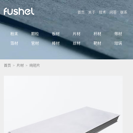
首页
关于
技术
问答
联系
粉末
颗粒
板材
片材
杆材
带材
箔材
管材
棒材
丝材
靶材
坩埚
首页
>
片材
> 纯钽片