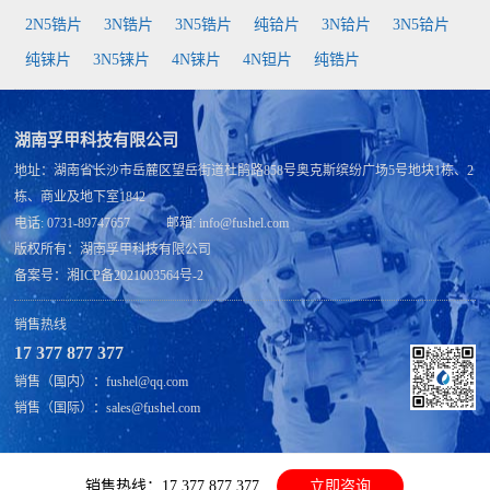
2N5锆片
3N锆片
3N5锆片
纯铪片
3N铪片
3N5铪片
纯铼片
3N5铼片
4N铼片
4N钽片
纯锆片
湖南孚甲科技有限公司
地址：湖南省长沙市岳麓区望岳街道杜鹃路858号奥克斯缤纷广场5号地块1栋、2
栋、商业及地下室1842
电话: 0731-89747657 邮箱: info@fushel.com
版权所有：
湖南孚甲科技有限公司
备案号：
湘ICP备2021003564号-2
销售热线
17 377 877 377
销售（国内）：fushel@qq.com
销售（国际）：sales@fushel.com
销售热线：17 377 877 377
立即咨询