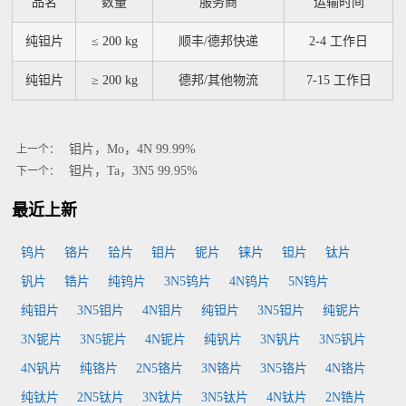
品名
数量
服务商
运输时间
纯钽片
≤ 200 kg
顺丰/德邦快递
2-4 工作日
纯钽片
≥ 200 kg
德邦/其他物流
7-15 工作日
钼片，Mo，4N 99.99%
上一个：
钽片，Ta，3N5 99.95%
下一个：
最近上新
钨片
铬片
铪片
钼片
铌片
铼片
钽片
钛片
钒片
锆片
纯钨片
3N5钨片
4N钨片
5N钨片
纯钼片
3N5钼片
4N钼片
纯钽片
3N5钽片
纯铌片
3N铌片
3N5铌片
4N铌片
纯钒片
3N钒片
3N5钒片
4N钒片
纯铬片
2N5铬片
3N铬片
3N5铬片
4N铬片
纯钛片
2N5钛片
3N钛片
3N5钛片
4N钛片
2N锆片