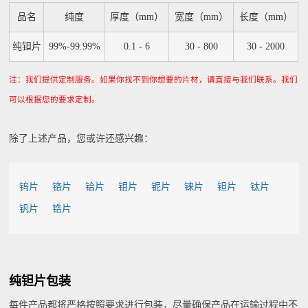
品名
纯度
厚度（mm）
宽度（mm）
长度（mm）
纯钽片
99%-99.99%
0.1 - 6
30 - 800
30 - 2000
注：我们提供定制服务。如果你找不到你想要的片材，请直接与我们联系。我们
可以根据您的要求定制。
除了上述产品，您或许还感兴趣：
钨片
铬片
铪片
钼片
铌片
铼片
钽片
钛片
钒片
锆片
纯钽片包装
每件产品都将严格按照要求进行包装，尽量确保产品在运输过程中不