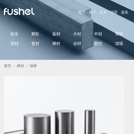
首页
关于
技术
问答
联系
粉末
颗粒
板材
片材
杆材
带材
箔材
管材
棒材
丝材
靶材
坩埚
首页
>
棒材
> 铼棒