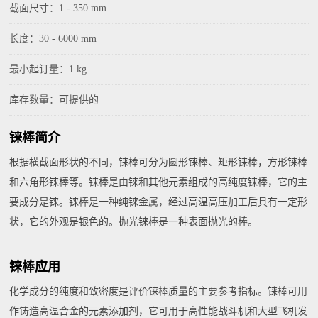
截面尺寸：1 - 350 mm
长度：30 - 6000 mm
最小起订量：1 kg
库存数量：可提供的
铼棒简介
根据横截面形状的不同，铼棒可分为圆形铼棒、矩形铼棒，方形铼棒
和六角形铼棒等。铼棒是由铼和其他元素组成的高纯度铼棒，它的主
要成分是铼。铼棒是一种纯铼金属，经过高温高压加工后具有一定形
状，它的外观是银色的。抛光铼棒是一种表面抛光的棒。
铼棒应用
化学成分的纯度和致密度是评价铼棒质量的主要参考指标。铼棒可用
作铸造高温合金的元素添加剂，它可用于高性能战斗机和大型飞机发