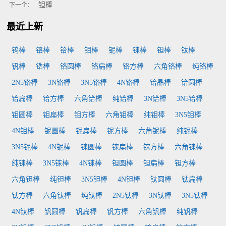
钽棒
下一个：
最近上新
钨棒
铬棒
铪棒
钼棒
铌棒
铼棒
钽棒
钛棒
钒棒
锆棒
铬圆棒
铬扁棒
铬方棒
六角铬棒
纯铬棒
2N5铬棒
3N铬棒
3N5铬棒
4N铬棒
铪晶棒
铪圆棒
铪扁棒
铪方棒
六角铪棒
纯铪棒
3N铪棒
3N5铪棒
钼圆棒
钼扁棒
钼方棒
六角钼棒
纯钼棒
3N5钼棒
4N钼棒
铌圆棒
铌扁棒
铌方棒
六角铌棒
纯铌棒
3N5铌棒
4N铌棒
铼圆棒
铼扁棒
铼方棒
六角铼棒
纯铼棒
3N5铼棒
4N铼棒
钽圆棒
钽扁棒
钽方棒
六角钽棒
纯钽棒
3N5钽棒
4N钽棒
钛圆棒
钛扁棒
钛方棒
六角钛棒
纯钛棒
2N5钛棒
3N钛棒
3N5钛棒
4N钛棒
钒圆棒
钒扁棒
钒方棒
六角钒棒
纯钒棒