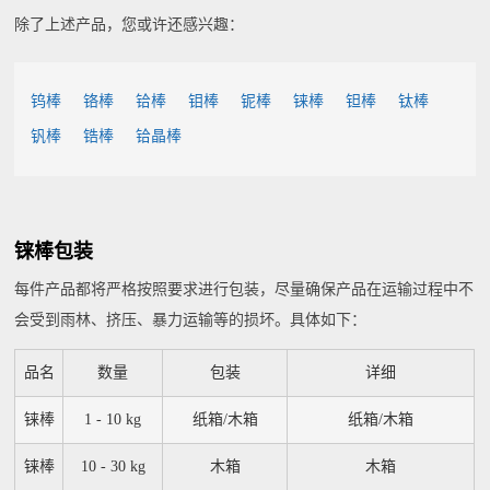
除了上述产品，您或许还感兴趣：
钨棒
铬棒
铪棒
钼棒
铌棒
铼棒
钽棒
钛棒
钒棒
锆棒
铪晶棒
铼棒包装
每件产品都将严格按照要求进行包装，尽量确保产品在运输过程中不
会受到雨林、挤压、暴力运输等的损坏。具体如下：
品名
数量
包装
详细
铼棒
1 - 10 kg
纸箱/木箱
纸箱/木箱
铼棒
10 - 30 kg
木箱
木箱