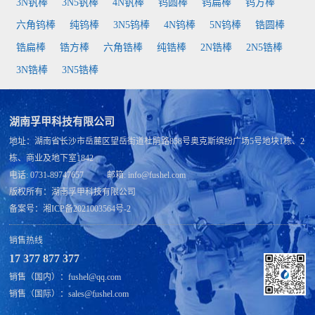
3N钒棒
3N5钒棒
4N钒棒
钨圆棒
钨扁棒
钨方棒
六角钨棒
纯钨棒
3N5钨棒
4N钨棒
5N钨棒
锆圆棒
锆扁棒
锆方棒
六角锆棒
纯锆棒
2N锆棒
2N5锆棒
3N锆棒
3N5锆棒
湖南孚甲科技有限公司
地址：湖南省长沙市岳麓区望岳街道杜鹃路858号奥克斯缤纷广场5号地块1栋、2
栋、商业及地下室1842
电话: 0731-89747657 邮箱: info@fushel.com
版权所有：
湖南孚甲科技有限公司
备案号：
湘ICP备2021003564号-2
销售热线
17 377 877 377
销售（国内）：fushel@qq.com
销售（国际）：sales@fushel.com