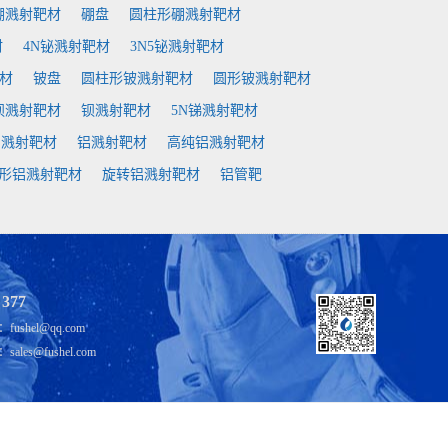
硼溅射靶材
硼盘
圆柱形硼溅射靶材
材
4N铋溅射靶材
3N5铋溅射靶材
靶材
铍盘
圆柱形铍溅射靶材
圆形铍溅射靶材
钡溅射靶材
钡溅射靶材
5N锑溅射靶材
铝溅射靶材
铝溅射靶材
高纯铝溅射靶材
形铝溅射靶材
旋转铝溅射靶材
铝管靶
 377
shel@qq.com
es@fushel.com