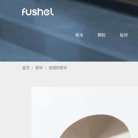
粉末
颗粒
板材
首页
>
靶材
> 铋溅射靶材