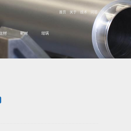
首页
关于
技术
问答
联系
丝材
靶材
坩埚