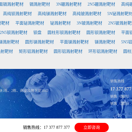
面镉溅射靶材
镉溅射靶材
3N硼溅射靶材
2N5硼溅射靶材
高纯
高纯钡溅射靶材
高纯锑溅射靶材
高纯铍溅射靶材
5N铋溅射靶
射靶材
平面铋溅射靶材
铋溅射靶材
3N铍溅射靶材
2N5铍溅射
2N5钡溅射靶材
钡盘
圆柱形钡溅射靶材
圆形钡溅射靶材
平面
锑溅射靶材
圆形锑溅射靶材
平面锑溅射靶材
锑溅射靶材
5N5
溅射靶材
矩形铝溅射靶材
圆形铝溅射靶材
环形铝溅射靶材
圆柱
销售热线
17 377 877
1栋、2栋、商业及地下室1842
销售（国内）：fu
销售（国际）：sal
销售热线：17 377 877 377
立即咨询