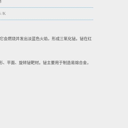
体
6 /K
，它会燃烧并发出淡蓝色火焰，形成三氧化铋。铋在红
形、平面、旋转铋靶材。铋主要用于制造易熔合金，