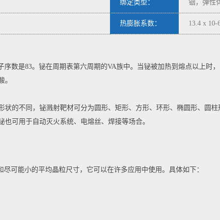
绑定类型：
铟，弹性
热膨胀系数：
13.4 x 10-
子序数是83。铋在周期表第六周期的VA族中。当铋被加热到熔点以上时
酸。
形状的不同，铋溅射靶材可分为圆形、矩形、方形、环形、椭圆形、圆柱
铋也可用于自动灭火系统、电熔丝、焊接等场合。
度和尽可能小的平均晶粒尺寸，它可以在许多应用中使用。具体如下：