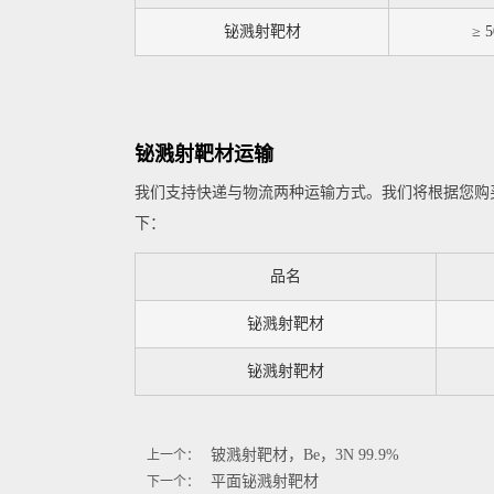
铋溅射靶材
≥ 
铋溅射靶材运输
我们支持快递与物流两种运输方式。我们将根据您购
下：
品名
铋溅射靶材
铋溅射靶材
铍溅射靶材，Be，3N 99.9%
上一个：
平面铋溅射靶材
下一个：