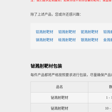
注：我们提供定制服务。如果你找不到你想要的靶材，请直接
除了上述产品，您或许还感兴趣：
铝溅射靶材
钼溅射靶材
铌溅射靶材
钽溅
锑溅射靶材
硅溅射靶材
银溅射靶材
金溅
铋溅射靶材包装
每件产品都将严格按照要求进行包装，尽量确保产品
品名
铋溅射靶材
1 -
铋溅射靶材
10 -