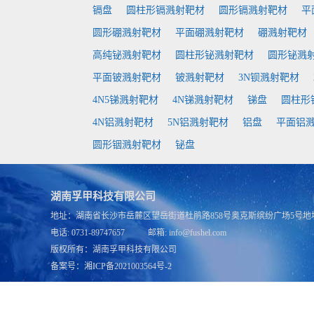
镉盘
圆柱形镉溅射靶材
圆形镉溅射靶材
平
圆形硼溅射靶材
平面硼溅射靶材
硼溅射靶材
高纯铋溅射靶材
圆柱形铋溅射靶材
圆形铋溅
平面铍溅射靶材
铍溅射靶材
3N钡溅射靶材
4N5锑溅射靶材
4N锑溅射靶材
锑盘
圆柱形
4N铝溅射靶材
5N铝溅射靶材
铝盘
平面铝
圆形铟溅射靶材
铋盘
湖南孚甲科技有限公司
地址：湖南省长沙市岳麓区望岳街道杜鹃路858号奥克斯缤纷广场5号地块
电话: 0731-89747657 邮箱: info@fushel.com
版权所有：
湖南孚甲科技有限公司
备案号：
湘ICP备2021003564号-2