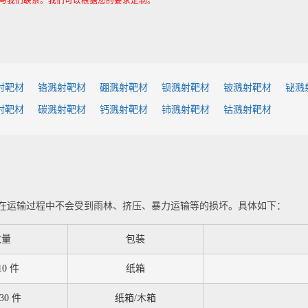
与我们联系。我们可以根据您的要求定制。
射靶材
铬溅射靶材
硼溅射靶材
钡溅射靶材
铍溅射靶材
铋溅
射靶材
碳溅射靶材
钙溅射靶材
铈溅射靶材
钴溅射靶材
在运输过程中不会受到雨林、挤压、暴力运输等的损坏。具体如下：
数量
包装
 10 件
纸箱
 30 件
纸箱/木箱