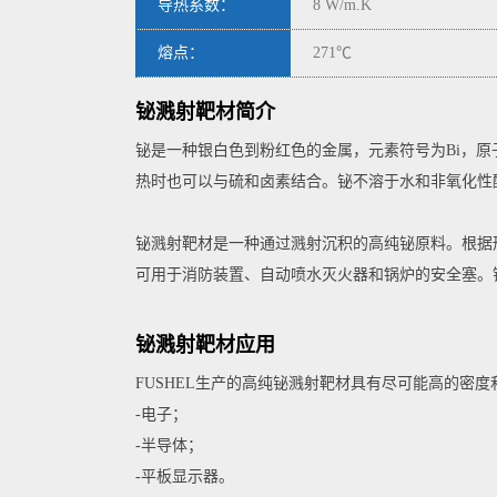
导热系数：
8 W/m.K
熔点：
271℃
铋溅射靶材简介
铋是一种银白色到粉红色的金属，元素符号为Bi，原
热时也可以与硫和卤素结合。铋不溶于水和非氧化性
铋溅射靶材是一种通过溅射沉积的高纯铋原料。根据
可用于消防装置、自动喷水灭火器和锅炉的安全塞。
铋溅射靶材应用
FUSHEL生产的高纯铋溅射靶材具有尽可能高的密
-电子；
-半导体；
-平板显示器。