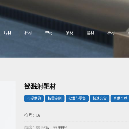
片材
杆材
带材
箔材
管材
棒材
铋溅射靶材
可提供的
按需定制
批发与零售
快速交货
直供全球
符号：Bi
纯度：99.95% - 99.999%