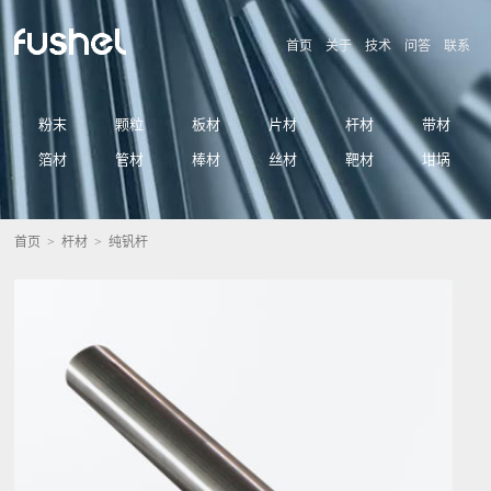
首页
关于
技术
问答
联系
粉末
颗粒
板材
片材
杆材
带材
箔材
管材
棒材
丝材
靶材
坩埚
首页
>
杆材
> 纯钒杆