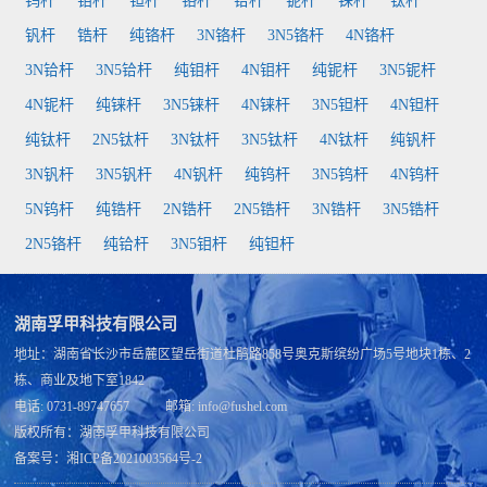
钨杆
钼杆
钽杆
铬杆
铪杆
铌杆
铼杆
钛杆
钒杆
锆杆
纯铬杆
3N铬杆
3N5铬杆
4N铬杆
3N铪杆
3N5铪杆
纯钼杆
4N钼杆
纯铌杆
3N5铌杆
4N铌杆
纯铼杆
3N5铼杆
4N铼杆
3N5钽杆
4N钽杆
纯钛杆
2N5钛杆
3N钛杆
3N5钛杆
4N钛杆
纯钒杆
3N钒杆
3N5钒杆
4N钒杆
纯钨杆
3N5钨杆
4N钨杆
5N钨杆
纯锆杆
2N锆杆
2N5锆杆
3N锆杆
3N5锆杆
2N5铬杆
纯铪杆
3N5钼杆
纯钽杆
湖南孚甲科技有限公司
地址：湖南省长沙市岳麓区望岳街道杜鹃路858号奥克斯缤纷广场5号地块1栋、2
栋、商业及地下室1842
电话: 0731-89747657 邮箱: info@fushel.com
版权所有：
湖南孚甲科技有限公司
备案号：
湘ICP备2021003564号-2