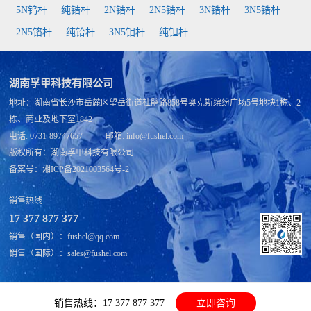
5N钨杆
纯锆杆
2N锆杆
2N5锆杆
3N锆杆
3N5锆杆
2N5铬杆
纯铪杆
3N5钼杆
纯钽杆
湖南孚甲科技有限公司
地址：湖南省长沙市岳麓区望岳街道杜鹃路858号奥克斯缤纷广场5号地块1栋、2
栋、商业及地下室1842
电话: 0731-89747657 邮箱: info@fushel.com
版权所有：
湖南孚甲科技有限公司
备案号：
湘ICP备2021003564号-2
销售热线
17 377 877 377
销售（国内）：fushel@qq.com
销售（国际）：sales@fushel.com
销售热线：17 377 877 377
立即咨询