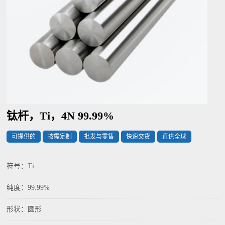
钛杆，Ti，4N 99.99%
可提供的
按需定制
批发与零售
快速交货
直供全球
符号：Ti
纯度：99.99%
形状：圆形