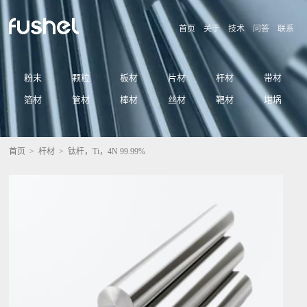
首页
关于
技术
问答
联系
粉末
颗粒
板材
片材
杆材
带材
箔材
管材
棒材
丝材
靶材
坩埚
首页
>
杆材
> 钛杆，Ti，4N 99.99%