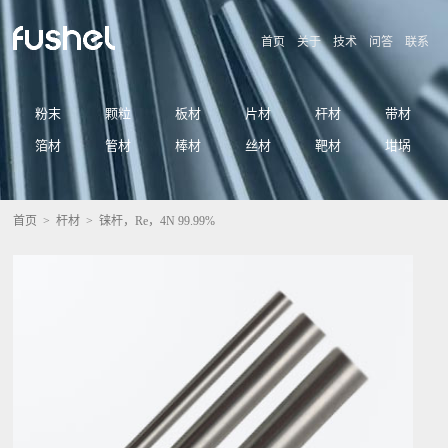
首页
关于
技术
问答
联系
粉末
颗粒
板材
片材
杆材
带材
箔材
管材
棒材
丝材
靶材
坩埚
首页
>
杆材
> 铼杆，Re，4N 99.99%