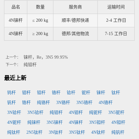
品名
数量
服务商
运输时间
4N铼杆
≤ 200 kg
顺丰/德邦快递
2-4 工作日
4N铼杆
≥ 200 kg
德邦/其他物流
7-15 工作日
铼杆，Re，3N5 99.95%
上一个：
纯钽杆
下一个：
最近上新
钨杆
钼杆
钽杆
铬杆
铪杆
铌杆
铼杆
钛杆
钒杆
锆杆
纯铬杆
3N铬杆
3N5铬杆
4N铬杆
3N铪杆
3N5铪杆
纯钼杆
4N钼杆
纯铌杆
3N5铌杆
4N铌杆
纯铼杆
3N5铼杆
4N铼杆
3N5钽杆
4N钽杆
纯钛杆
2N5钛杆
3N钛杆
3N5钛杆
4N钛杆
纯钒杆