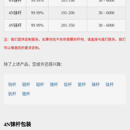
4N铼杆
99.99%
181-190
30 - 6000
4N铼杆
99.99%
191-200
30 - 6000
4N铼杆
99.99%
201-350
30 - 6000
注：我们提供定制服务。如果你找不到你想要的杆材，请直接与我们联系。我们
可以根据您的要求定制。
除了上述产品，您或许还感兴趣：
钨杆
钼杆
钽杆
铬杆
铪杆
铌杆
铼杆
钛杆
钒杆
锆杆
4N铼杆包装