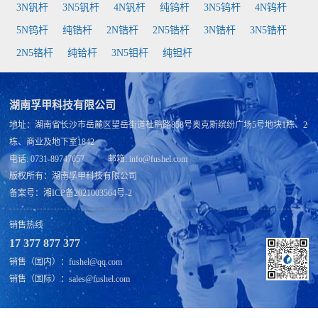
3N钒杆
3N5钒杆
4N钒杆
纯钨杆
3N5钨杆
4N钨杆
5N钨杆
纯锆杆
2N锆杆
2N5锆杆
3N锆杆
3N5锆杆
2N5铬杆
纯铪杆
3N5钼杆
纯钽杆
湖南孚甲科技有限公司
地址：湖南省长沙市岳麓区望岳街道杜鹃路858号奥克斯缤纷广场5号地块1栋、2
栋、商业及地下室1842
电话: 0731-89747657 邮箱: info@fushel.com
版权所有：
湖南孚甲科技有限公司
备案号：
湘ICP备2021003564号-2
销售热线
17 377 877 377
销售（国内）：fushel@qq.com
销售（国际）：sales@fushel.com