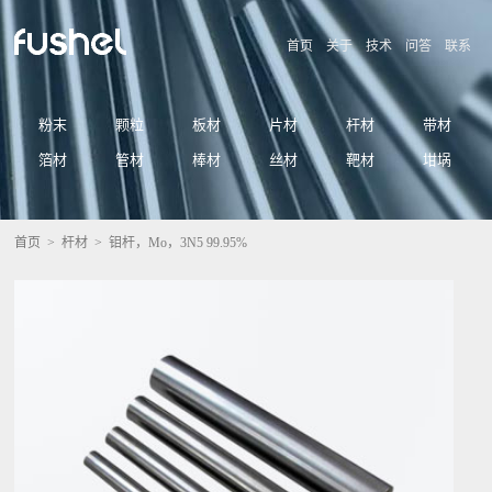
首页
关于
技术
问答
联系
粉末
颗粒
板材
片材
杆材
带材
箔材
管材
棒材
丝材
靶材
坩埚
首页
>
杆材
> 钼杆，Mo，3N5 99.95%