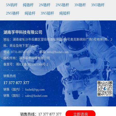
5N钨杆
纯锆杆
2N锆杆
2N5锆杆
3N锆杆
3N5锆杆
2N5铬杆
纯铪杆
3N5钼杆
纯钽杆
湖南孚甲科技有限公司
地址：湖南省长沙市岳麓区望岳街道杜鹃路858号奥克斯缤纷广场5号地块1栋、2
栋、商业及地下室1842
电话: 0731-89747657 邮箱: info@fushel.com
版权所有：
湖南孚甲科技有限公司
备案号：
湘ICP备2021003564号-2
销售热线
17 377 877 377
销售（国内）：fushel@qq.com
销售（国际）：sales@fushel.com
销售热线：17 377 877 377
立即咨询