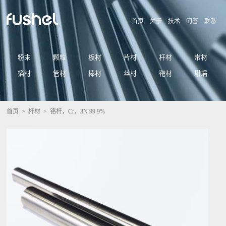
首页
关于
技术
问答
联系
粉末
颗粒
板材
片材
杆材
带材
箔材
管材
棒材
丝材
靶材
坩埚
首页
>
杆材
> 铬杆，Cr，3N 99.9%