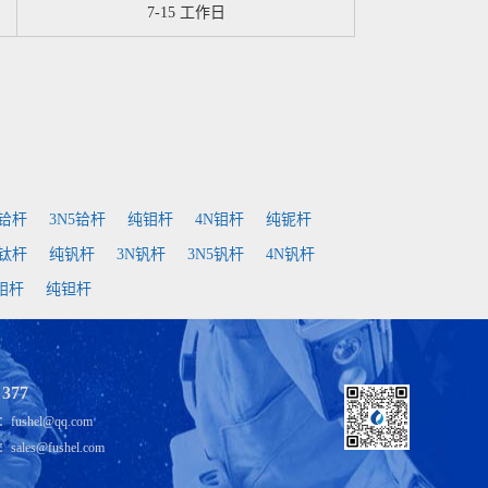
7-15 工作日
N铪杆
3N5铪杆
纯钼杆
4N钼杆
纯铌杆
N钛杆
纯钒杆
3N钒杆
3N5钒杆
4N钒杆
5钼杆
纯钽杆
 377
shel@qq.com
es@fushel.com