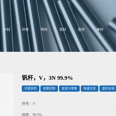
片材
杆材
带材
箔材
管材
棒材
钒杆，V，3N 99.9%
可提供的
按需定制
批发与零售
快速交货
直供全球
符号：V
纯度：99.9%