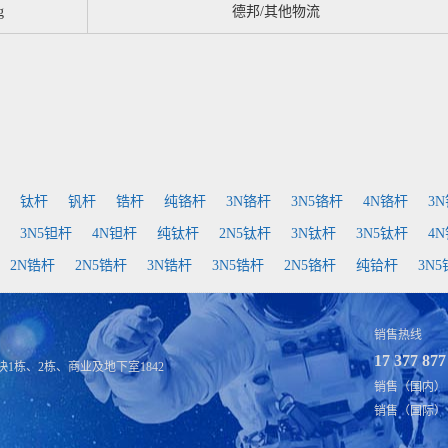
g
德邦/其他物流
钛杆
钒杆
锆杆
纯铬杆
3N铬杆
3N5铬杆
4N铬杆
3
3N5钽杆
4N钽杆
纯钛杆
2N5钛杆
3N钛杆
3N5钛杆
4
2N锆杆
2N5锆杆
3N锆杆
3N5锆杆
2N5铬杆
纯铪杆
3N
销售热线
17 377 877
1栋、2栋、商业及地下室1842
销售（国内）：fu
销售（国际）：sal