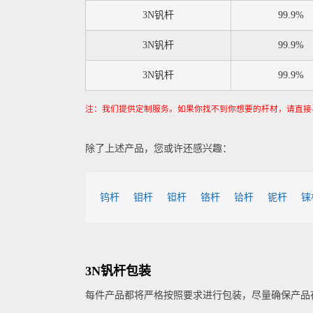
3N钒杆
99.9%
3N钒杆
99.9%
3N钒杆
99.9%
注：我们提供定制服务。如果你找不到你想要的杆材，请直接
除了上述产品，您或许还感兴趣：
钨杆
钼杆
钽杆
铬杆
铪杆
铌杆
铼
3N钒杆包装
每件产品都将严格按照要求进行包装，尽量确保产品