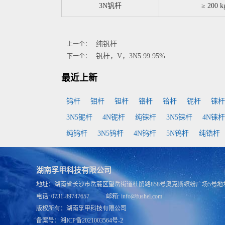
3N钒杆
≥ 200 k
纯钒杆
上一个：
钒杆，V，3N5 99.95%
下一个：
最近上新
钨杆
钼杆
钽杆
铬杆
铪杆
铌杆
铼杆
3N5铌杆
4N铌杆
纯铼杆
3N5铼杆
4N铼杆
纯钨杆
3N5钨杆
4N钨杆
5N钨杆
纯锆杆
湖南孚甲科技有限公司
地址：湖南省长沙市岳麓区望岳街道杜鹃路858号奥克斯缤纷广场5号地块
电话: 0731-89747657 邮箱: info@fushel.com
版权所有：
湖南孚甲科技有限公司
备案号：
湘ICP备2021003564号-2