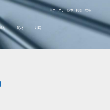
首页
关于
技术
问答
联系
丝材
靶材
坩埚