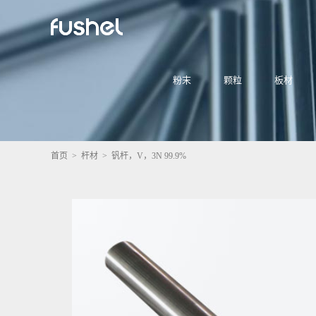
粉末
颗粒
板材
首页
>
杆材
> 钒杆，V，3N 99.9%