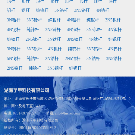
钨杆
钼杆
钽杆
铬杆
铪杆
铌杆
铼杆
钛杆
钒杆
锆杆
纯铬杆
3N铬杆
3N5铬杆
4N铬杆
3N铪杆
3N5铪杆
纯钼杆
4N钼杆
纯铌杆
3N5铌杆
4N铌杆
纯铼杆
3N5铼杆
4N铼杆
3N5钽杆
4N钽杆
纯钛杆
2N5钛杆
3N钛杆
3N5钛杆
4N钛杆
纯钒杆
3N钒杆
3N5钒杆
4N钒杆
纯钨杆
3N5钨杆
4N钨杆
5N钨杆
纯锆杆
2N锆杆
2N5锆杆
3N锆杆
3N5锆杆
2N5铬杆
纯铪杆
3N5钼杆
纯钽杆
湖南孚甲科技有限公司
地址：湖南省长沙市岳麓区望岳街道杜鹃路858号奥克斯缤纷广场5号地块1栋、2
栋、商业及地下室1842
电话: 0731-89747657 邮箱: info@fushel.com
版权所有：
湖南孚甲科技有限公司
备案号：
湘ICP备2021003564号-2