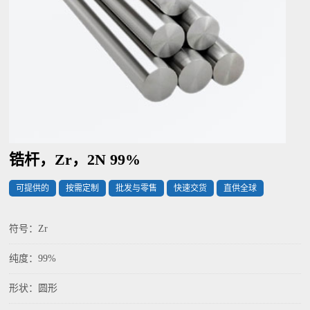
锆杆，Zr，2N 99%
可提供的
按需定制
批发与零售
快速交货
直供全球
符号：Zr
纯度：99%
形状：圆形